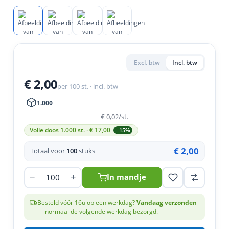
en
n
roeven
scherming
tigingen
n
ys & primers
 / Stokeinde
zaagbladen
essoires
 / Schroefduim
agbladen
eren
Excl. btw
Incl. btw
urmaterialen
ortiment
uten
€ 2,00
per 100 st. · incl. btw
en
1.000
€ 0,02
/st.
Volle doos 1.000 st. · €
17,00
−15%
€ 2,00
Totaal voor
100
stuks
−
+
In mandje
Besteld vóór 16u op een werkdag?
Vandaag verzonden
— normaal de volgende werkdag bezorgd.