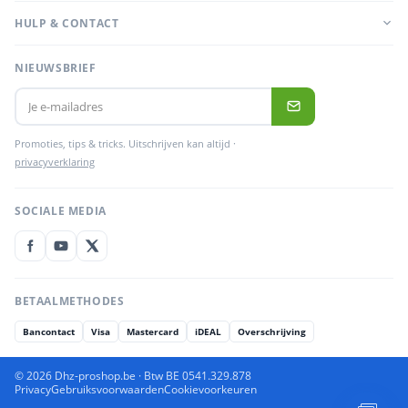
HULP & CONTACT
NIEUWSBRIEF
Promoties, tips & tricks. Uitschrijven kan altijd ·
privacyverklaring
SOCIALE MEDIA
BETAALMETHODES
Bancontact
Visa
Mastercard
iDEAL
Overschrijving
© 2026 Dhz-proshop.be · Btw BE 0541.329.878
Privacy
Gebruiksvoorwaarden
Cookievoorkeuren