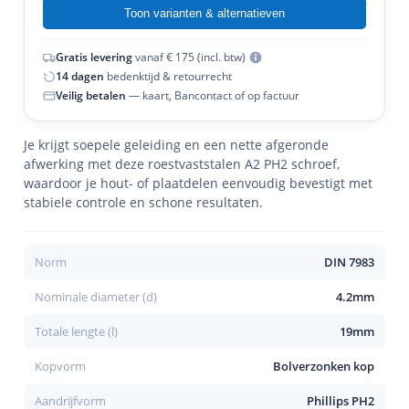
Toon varianten & alternatieven
Gratis levering
vanaf € 175 (incl. btw)
14 dagen
bedenktijd & retourrecht
Veilig betalen
— kaart, Bancontact of op factuur
Je krijgt soepele geleiding en een nette afgeronde
afwerking met deze roestvaststalen A2 PH2 schroef,
waardoor je hout- of plaatdelen eenvoudig bevestigt met
stabiele controle en schone resultaten.
Norm
DIN 7983
Nominale diameter (d)
4.2mm
Totale lengte (l)
19mm
Kopvorm
Bolverzonken kop
Aandrijfvorm
Phillips PH2