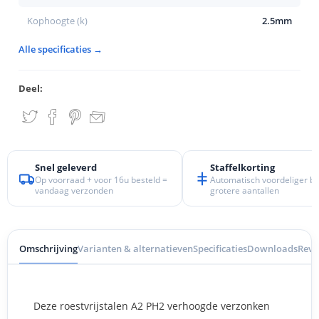
Kophoogte (k)
2.5mm
Alle specificaties →
Deel:
Snel geleverd
Staffelkorting
Op voorraad + voor 16u besteld =
Automatisch voordeliger bij
vandaag verzonden
grotere aantallen
Omschrijving
Varianten & alternatieven
Specificaties
Downloads
Revi
Deze roestvrijstalen A2 PH2 verhoogde verzonken