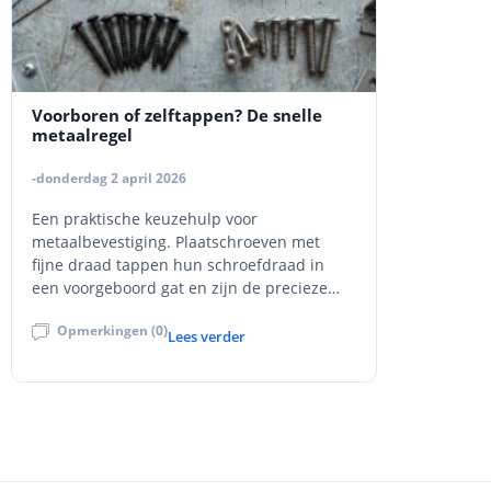
Voorboren of zelftappen? De snelle
metaalregel
-donderdag 2 april 2026
Een praktische keuzehulp voor
metaalbevestiging. Plaatschroeven met
fijne draad tappen hun schroefdraad in
een voorgeboord gat en zijn de precieze
keuze; zelfborende zelftappers boren en
Opmerkingen (0)
tappen in één beweging en zijn de snelle
Lees verder
keuze. Met uitleg over het verschil tussen
zelftappend en zelfborend, de juiste
boormaat, plaatdikte en boorcapaciteit,
toerental en aandrukkracht, verzinkt versus
inox, veelgemaakte fouten en een snelle
beslisregel.