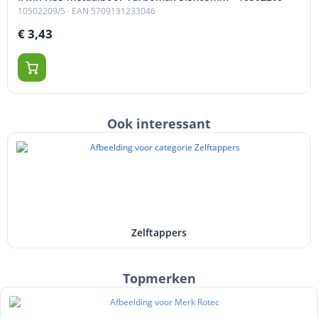
10502209/5
· EAN 5709131233046
€ 3,43
Ook interessant
Zelftappers
Topmerken