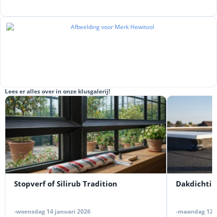
Lees er alles over in onze klusgalerij!
Stopverf of Silirub Tradition
Dakdichtin
-woensdag 14 januari 2026
-maandag 12 j