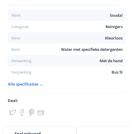
Merk
Soudal
Categorie
Reinigers
Kleur
Kleurloos
Basis
Water met specifieke detergenten
Verwerking
Met de hand
Verpakking
Bus 5l
Alle specificaties →
Deel:
Snel geleverd