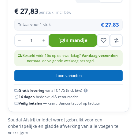
en
n
roeven
scherming
tigingen
€ 27,83
per stuk · incl. btw
n
ys & primers
 / Stokeinde
zaagbladen
essoires
€ 27,83
Totaal voor
1
stuk
 / Schroefduim
agbladen
eren
−
+
In mandje
urmaterialen
ortiment
uten
en
Besteld vóór 16u op een werkdag?
Vandaag verzonden
— normaal de volgende werkdag bezorgd.
Toon varianten
Gratis levering
vanaf € 175 (incl. btw)
14 dagen
bedenktijd & retourrecht
Veilig betalen
— kaart, Bancontact of op factuur
Soudal Afstrijkmiddel wordt gebruikt voor een
onberispelijke en gladde afwerking van alle voegen te
verkrijgen.