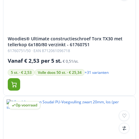
Woodies® Ultimate constructieschroef Torx TX30 met
tellerkop 6x180/80 verzinkt - 61760751
61760751/50
· EAN 8712061096718
Vanaf € 2,53
per 5 st.
€ 0,51/st.
+31 varianten
5 st. · € 2,53
Volle doos 50 st. · € 25,34
Op voorraad