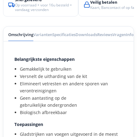
Veilig betalen
Op voorraad + voor 16u besteld =
Kaart, Bancontact of op fac
vandaag verzonden
Omschrijving
Varianten
Specificaties
Downloads
Reviews
Vragen
Info 
Belangrijkste eigenschappen
Gemakkelijk te gebruiken
Versnelt de uitharding van de kit
Elimineert vetresten en andere sporen van
verontreinigingen
Geen aantasting op de
gebruikelijke ondergronden
Biologisch afbreekbaar
Toepassingen
Gladstrijken van voegen uitgevoerd in de meest