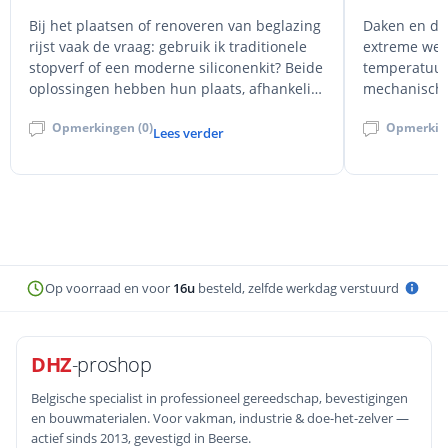
Bij het plaatsen of renoveren van beglazing
Daken en dak
rijst vaak de vraag: gebruik ik traditionele
extreme wee
stopverf of een moderne siliconenkit? Beide
temperatuu
oplossingen hebben hun plaats, afhankelijk
mechanische
van het type raam, de gewenste uitstraling
afdichting i
Opmerkingen (0)
Opmerking
en de technische eisen.
structurele 
Lees verder
EPDM en Soud
voor deze ve
Op voorraad en voor
16u
besteld, zelfde werkdag verstuurd
DHZ
-proshop
Belgische specialist in professioneel gereedschap, bevestigingen
en bouwmaterialen. Voor vakman, industrie & doe-het-zelver —
actief sinds 2013, gevestigd in Beerse.