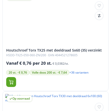
Houtschroef Torx TX25 met deeldraad 5x60 (35) verzinkt
HSDD-TX25-050-060-ZN/200
· EAN 4044521278605
Vanaf € 0,76
per 20 st.
€ 0,0382/st.
+36 varianten
20 st. · € 0,76
Volle doos 200 st. · € 7,64
Op voorraad