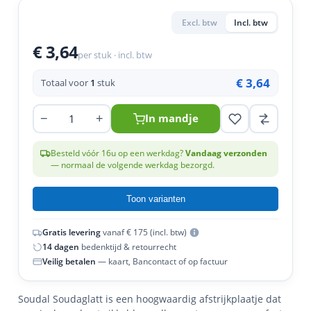
en
n
roeven
scherming
tigingen
Excl. btw
Incl. btw
n
ys & primers
 / Stokeinde
zaagbladen
essoires
€ 3,64
per stuk · incl. btw
 / Schroefduim
agbladen
eren
€ 3,64
Totaal voor
1
stuk
urmaterialen
ortiment
uten
−
+
In mandje
en
Besteld vóór 16u op een werkdag?
Vandaag verzonden
— normaal de volgende werkdag bezorgd.
Toon varianten
Gratis levering
vanaf € 175 (incl. btw)
14 dagen
bedenktijd & retourrecht
Veilig betalen
— kaart, Bancontact of op factuur
Soudal Soudaglatt is een hoogwaardig afstrijkplaatje dat