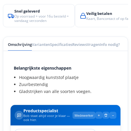
Snel geleverd
Veilig betalen
Op voorraad + voor 16u besteld =
Kaart, Bancontact of op fac
vandaag verzonden
Omschrijving
Varianten
Specificaties
Reviews
Vragen
Info nodig?
Belangrijkste eigenschappen
Hoogwaardig kunststof plaatje
Zuurbestendig
Gladstrijken van alle soorten voegen.
Productspecialist
+
–
Medewerker
Bob staat altijd voor je klaar —
ook hier.