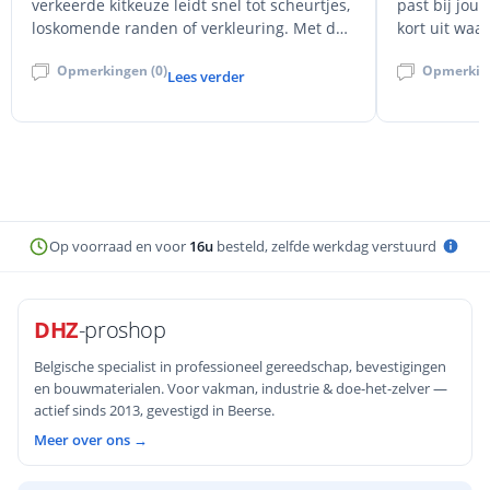
verkeerde kitkeuze leidt snel tot scheurtjes,
past bij jou
loskomende randen of verkleuring. Met de
kort uit waar
juiste voegkit blijft de afwerking strak en
binnen/buite
Opmerkingen (0)
Opmerking
duurzaam.
natuursteen)
Lees verder
Op voorraad en voor
16u
besteld, zelfde werkdag verstuurd
DHZ
-proshop
Belgische specialist in professioneel gereedschap, bevestigingen
en bouwmaterialen. Voor vakman, industrie & doe-het-zelver —
actief sinds 2013, gevestigd in Beerse.
Meer over ons →