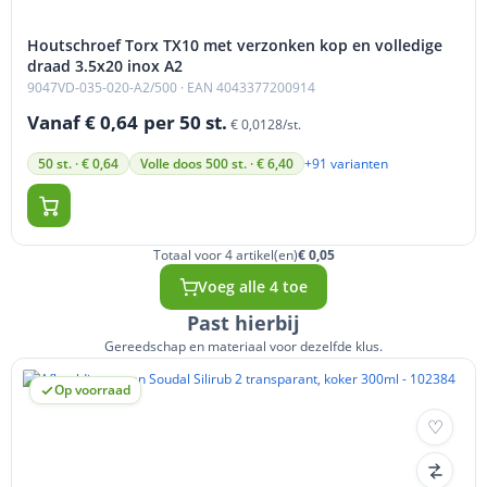
Houtschroef Torx TX10 met verzonken kop en volledige
draad 3.5x20 inox A2
9047VD-035-020-A2/500
· EAN 4043377200914
Vanaf € 0,64
per 50 st.
€ 0,0128/st.
+91 varianten
50 st. · € 0,64
Volle doos 500 st. · € 6,40
Totaal voor 4 artikel(en)
€ 0,05
Voeg alle 4 toe
Past hierbij
Gereedschap en materiaal voor dezelfde klus.
Op voorraad