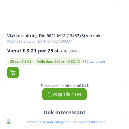
Vlakke sluitring Din 9021 M12 (13x37x3) verzinkt
9021-012-ZN/250
· EAN 4044521300337
Vanaf € 3,21
per 25 st.
€ 0,1284/st.
+12 varianten
25 st. · € 3,21
Volle doos 250 st. · € 32,10
Totaal voor 4 artikel(en)
€ 0,48
Voeg alle 4 toe
Ook interessant