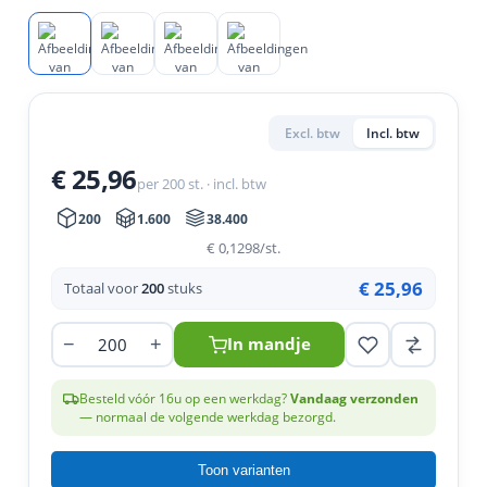
en
n
roeven
scherming
tigingen
n
ys & primers
 / Stokeinde
zaagbladen
essoires
 / Schroefduim
agbladen
eren
Excl. btw
Incl. btw
urmaterialen
ortiment
uten
€ 25,96
per 200 st. · incl. btw
en
200
1.600
38.400
€ 0,1298
/st.
€ 25,96
Totaal voor
200
stuks
−
+
In mandje
Besteld vóór 16u op een werkdag?
Vandaag verzonden
— normaal de volgende werkdag bezorgd.
Toon varianten