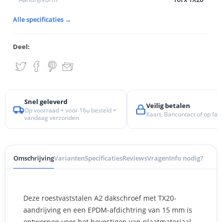
Alle specificaties →
Deel:
Snel geleverd
Veilig betalen
Op voorraad + voor 16u besteld =
Kaart, Bancontact of op fac
vandaag verzonden
Omschrijving
Varianten
Specificaties
Reviews
Vragen
Info nodig?
Deze roestvaststalen A2 dakschroef met TX20-
aandrijving en een EPDM-afdichtring van 15 mm is
ontworpen voor het bevestigen van plaatmateriaal,