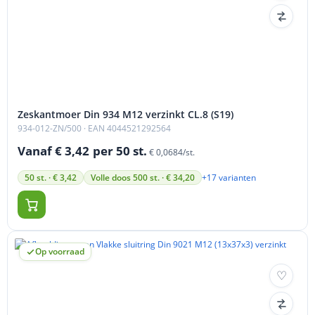
Zeskantmoer Din 934 M12 verzinkt CL.8 (S19)
934-012-ZN/500
· EAN 4044521292564
Vanaf € 3,42
per 50 st.
€ 0,0684/st.
+17 varianten
50 st. · € 3,42
Volle doos 500 st. · € 34,20
Op voorraad