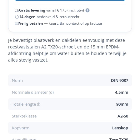
Gratis levering
vanaf € 175 (incl. btw)
14 dagen
bedenktijd & retourrecht
Veilig betalen
— kaart, Bancontact of op factuur
Je bevestigt plaatwerk en dakdelen eenvoudig met deze
roestvaststalen A2 TX20-schroef, en de 15 mm EPDM-
afdichtring helpt je om water buiten te houden terwijl je
alles stevig vastzet.
Norm
DIN 9087
Nominale diameter (d)
4.5mm
Totale lengte (l)
90mm
Sterkteklasse
A2-50
Kopvorm
Lenskop
Aandrijfvorm
Torx TX20