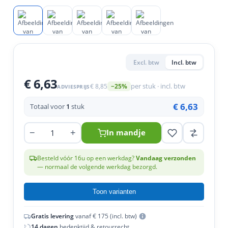
en
n
roeven
scherming
tigingen
n
ys & primers
 / Stokeinde
zaagbladen
essoires
 / Schroefduim
agbladen
eren
Excl. btw
Incl. btw
urmaterialen
ortiment
uten
€ 6,63
€ 8,85
per stuk · incl. btw
−25%
ADVIESPRIJS
en
€ 6,63
Totaal voor
1
stuk
−
+
In mandje
Besteld vóór 16u op een werkdag?
Vandaag verzonden
— normaal de volgende werkdag bezorgd.
Toon varianten
Gratis levering
vanaf € 175 (incl. btw)
14 dagen
bedenktijd & retourrecht