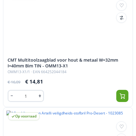
CMT Multitoolzaagblad voor hout & metaal W=32mm
I=40mm Bim TIN - OMM13-X1
OMM13-X1/1
· EAN 664252044184
€ 14,81
€ 16,09
Op voorraad