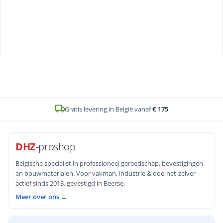
Op voorraad en voor
16u
besteld, zelfde werkdag verstuurd
DHZ
-proshop
Belgische specialist in professioneel gereedschap, bevestigingen
en bouwmaterialen. Voor vakman, industrie & doe-het-zelver —
actief sinds 2013, gevestigd in Beerse.
Meer over ons →