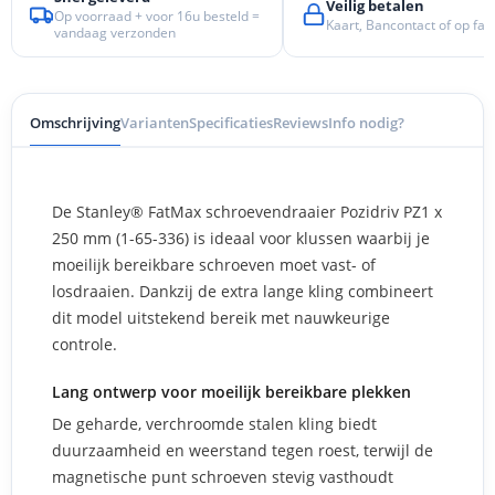
Veilig betalen
Op voorraad + voor 16u besteld =
Kaart, Bancontact of op fac
vandaag verzonden
Omschrijving
Varianten
Specificaties
Reviews
Info nodig?
De Stanley® FatMax schroevendraaier Pozidriv PZ1 x
250 mm (1-65-336) is ideaal voor klussen waarbij je
moeilijk bereikbare schroeven moet vast- of
losdraaien. Dankzij de extra lange kling combineert
dit model uitstekend bereik met nauwkeurige
controle.
Lang ontwerp voor moeilijk bereikbare plekken
De geharde, verchroomde stalen kling biedt
duurzaamheid en weerstand tegen roest, terwijl de
magnetische punt schroeven stevig vasthoudt