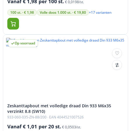
Vanaf € 1,98
per 100 st.
€ 0,0198/st.
+17 varianten
100 st. · € 1,98
Volle doos 1.000 st. · € 19,80
Op voorraad
Zeskanttapbout met volledige draad Din 933 M6x35
verzinkt 8.8 (SW10)
933-060-035-ZN-88/200
· EAN 4044521007526
Vanaf € 1,01
per 20 st.
€ 0,0503/st.