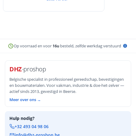
materiaaladvies voor het Belgische klimaat,
veelgemaakte fouten en een snelle
beslislogica.
Op voorraad en voor
16u
besteld, zelfde werkdag verstuurd
DHZ
-proshop
Belgische specialist in professioneel gereedschap, bevestigingen
en bouwmaterialen. Voor vakman, industrie & doe-het-zelver —
actief sinds 2013, gevestigd in Beerse.
Meer over ons →
Hulp nodig?
+32 493 04 98 06
info@dhz-proshop.be