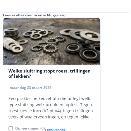
Lees er alles over in onze klusgalerij!
Welke sluitring stopt roest, trillingen
of lekken?
-maandag 23 maart 2026
Een praktische keuzehulp die uitlegt welk
type sluitring welk probleem oplost. Tegen
roest kies je inox (A2 of A4), tegen trillingen
veer- of waaierveerringen, en tegen lekken
een afdichtingsring met neopreen. Vlakke
Opmerkingen (0)
en carrosserieringen verdelen druk. Met
Lees verder