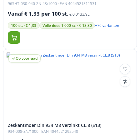
965HT-030-040-ZN-48/1000
· EAN 4044521311531
Vanaf € 1,33
per 100 st.
€ 0,0133/st.
+76 varianten
100 st. · € 1,33
Volle doos 1.000 st. · € 13,30
Op voorraad
Zeskantmoer Din 934 M8 verzinkt CL.8 (S13)
934-008-ZN/1000
· EAN 4044521292540