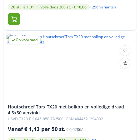
+256 varianten
20 st. · € 1,01
Volle doos 200 st. · € 10,06
Op voorraad
Houtschroef Torx TX20 met bolkop en volledige draad
4.5x50 verzinkt
HSVD-TX20-BK-045-050-ZN/500
· EAN 4044521294032
Vanaf € 1,43
per 50 st.
€ 0,0286/st.