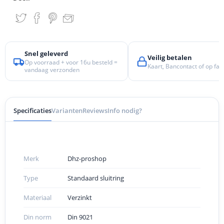
Snel geleverd
Veilig betalen
Op voorraad + voor 16u besteld =
Kaart, Bancontact of op fac
vandaag verzonden
Specificaties
Varianten
Reviews
Info nodig?
Merk
Dhz-proshop
Type
Standaard sluitring
Materiaal
Verzinkt
Din norm
Din 9021