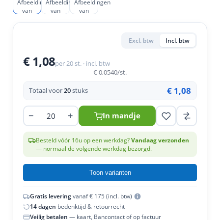
en
n
roeven
scherming
tigingen
n
ys & primers
 / Stokeinde
zaagbladen
essoires
Excl. btw
Incl. btw
 / Schroefduim
agbladen
eren
€ 1,08
per 20 st. · incl. btw
urmaterialen
ortiment
uten
€ 0,0540
/st.
en
€ 1,08
Totaal voor
20
stuks
−
+
In mandje
Besteld vóór 16u op een werkdag?
Vandaag verzonden
— normaal de volgende werkdag bezorgd.
Toon varianten
Gratis levering
vanaf € 175 (incl. btw)
14 dagen
bedenktijd & retourrecht
Veilig betalen
— kaart, Bancontact of op factuur