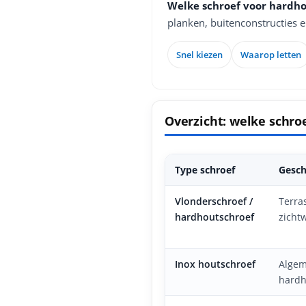
Welke schroef voor hardho
planken, buitenconstructies 
Snel kiezen
Waarop letten
Overzicht: welke schro
Type schroef
Gesch
Vlonderschroef /
Terra
hardhoutschroef
zicht
Inox houtschroef
Algem
hardh