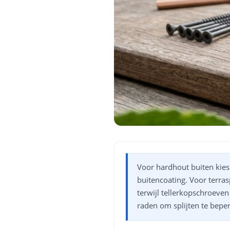
en
n
roeven
scherming
tigingen
n
ys & primers
 / Stokeinde
zaagbladen
essoires
 / Schroefduim
agbladen
eren
urmaterialen
ortiment
uten
en
Voor hardhout buiten kies
buitencoating. Voor terra
terwijl tellerkopschroeven
raden om splijten te bepe