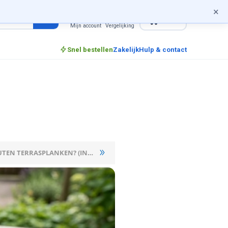
×
0
incl. btw
Mijn account
Vergelijking
Snel bestellen
Zakelijk
Hulp & contact
WELKE SCHROEF VOOR HARDHOUTEN TERRASPLANKEN? (INOX C2 KEUZEHULP)