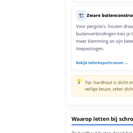
🏗️
Zware buitenconstru
Voor pergola's, houten dra
buitenverbindingen kies je 
meer klemming en zijn bete
toepassingen.
Bekijk tellerkopschroeven →
Tip: hardhout is dicht 
veilige keuze, zeker dic
Waarop letten bij schr
Bij hardhout buiten draait he