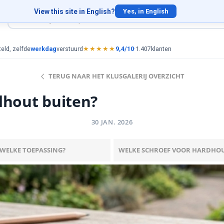
View this site in English?
Yes, in English
eld, zelfde
werkdag
verstuurd
★★★★★
9,4/10
·
1.407
klanten
TERUG NAAR HET KLUSGALERIJ OVERZICHT
dhout buiten?
30 JAN. 2026
WELKE TOEPASSING?