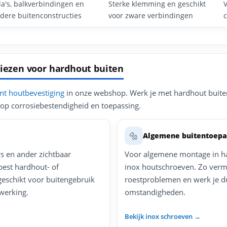
la's, balkverbindingen en
Sterke klemming en geschikt
dere buitenconstructies
voor zware verbindingen
 kiezen voor hardhout buiten
nt houtbevestiging
in onze webshop. Werk je met hardhout buiten,
op corrosiebestendigheid en toepassing.
🔩
Algemene buitentoepa
s en ander zichtbaar
Voor algemene montage in har
best hardhout- of
inox houtschroeven. Zo vermi
geschikt voor buitengebruik
roestproblemen en werk je d
werking.
omstandigheden.
Bekijk inox schroeven →