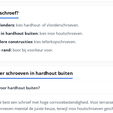
schroef?
londers:
kies hardhout- of vlonderschroeven.
in hardhout buiten:
kies inox houtschroeven.
ere constructies:
kies tellerkopschroeven.
e rand:
boor bij voorkeur voor.
er schroeven in hardhout buiten
 voor hardhout buiten?
je best een schroef met hoge corrosiebestendigheid. Voor terrass
hroeven meestal de juiste keuze, terwijl inox houtschroeven gesc