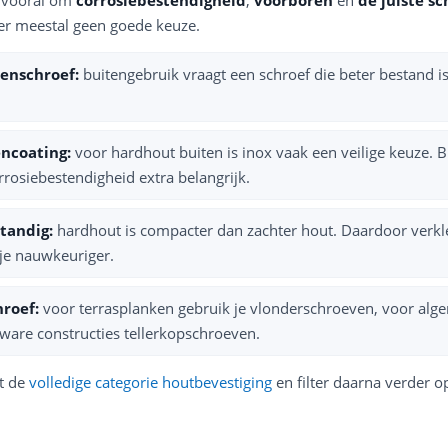
ier meestal geen goede keuze.
enschroef:
buitengebruik vraagt een schroef die beter bestand i
encoating:
voor hardhout buiten is inox vaak een veilige keuze. B
rrosiebestendigheid extra belangrijk.
tandig:
hardhout is compacter dan zachter hout. Daardoor verkl
 je nauwkeuriger.
hroef:
voor terrasplanken gebruik je vlonderschroeven, voor al
ware constructies tellerkopschroeven.
st de
volledige categorie houtbevestiging
en filter daarna verder o