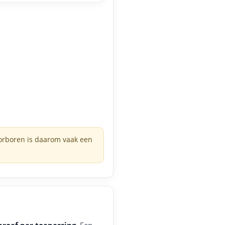
Voorboren is daarom vaak een
chroef per toepassing
. Een