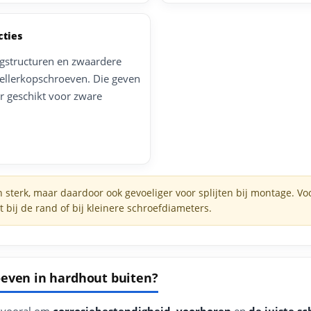
cties
agstructuren en zwaardere
tellerkopschroeven. Die geven
r geschikt voor zware
en sterk, maar daardoor ook gevoeliger voor splijten bij montage. 
ht bij de rand of bij kleinere schroefdiameters.
oeven in hardhout buiten?
t vooral om
corrosiebestendigheid
,
voorboren
en
de juiste s