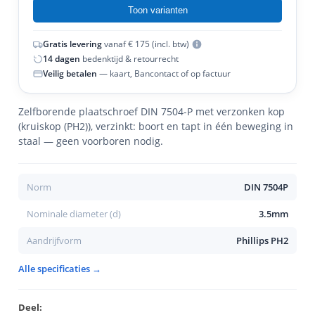
Toon varianten
Gratis levering
vanaf € 175 (incl. btw)
14 dagen
bedenktijd & retourrecht
Veilig betalen
— kaart, Bancontact of op factuur
Zelfborende plaatschroef DIN 7504-P met verzonken kop
(kruiskop (PH2)), verzinkt: boort en tapt in één beweging in
staal — geen voorboren nodig.
Norm
DIN 7504P
Nominale diameter (d)
3.5mm
Aandrijfvorm
Phillips PH2
Alle specificaties →
Deel: