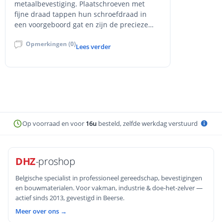
metaalbevestiging. Plaatschroeven met
fijne draad tappen hun schroefdraad in
een voorgeboord gat en zijn de precieze
keuze; zelfborende zelftappers boren en
Opmerkingen (0)
tappen in één beweging en zijn de snelle
Lees verder
keuze. Met uitleg over het verschil tussen
zelftappend en zelfborend, de juiste
boormaat, plaatdikte en boorcapaciteit,
toerental en aandrukkracht, verzinkt versus
inox, veelgemaakte fouten en een snelle
beslisregel.
Op voorraad en voor
16u
besteld, zelfde werkdag verstuurd
DHZ
-proshop
Belgische specialist in professioneel gereedschap, bevestigingen
en bouwmaterialen. Voor vakman, industrie & doe-het-zelver —
actief sinds 2013, gevestigd in Beerse.
Meer over ons →