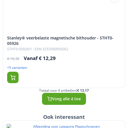
Stanley® veerbelaste magnetische bithouder - STHT0-
05926
STHT0-05926/1
· EAN 3253560059262
Vanaf € 12,29
€ 16,38
+5 varianten
Totaal voor 4 artikel(en)
€ 13,17
Voeg alle 4 toe
Ook interessant