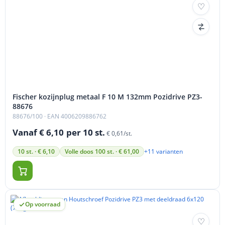
Fischer kozijnplug metaal F 10 M 132mm Pozidrive PZ3-
88676
88676/100
· EAN 4006209886762
Vanaf € 6,10
per 10 st.
€ 0,61/st.
+11 varianten
10 st. · € 6,10
Volle doos 100 st. · € 61,00
Op voorraad