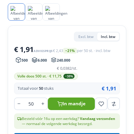
en
n
roeven
scherming
tigingen
n
ys & primers
 / Stokeinde
zaagbladen
essoires
 / Schroefduim
agbladen
eren
Excl. btw
Incl. btw
urmaterialen
ortiment
uten
€ 1,91
€ 2,43
per 50 st. · incl. btw
−21%
ADVIESPRIJS
en
500
6.000
240.000
€ 0,0382
/st.
Volle doos 500 st. · €
11,75
−38%
€ 1,91
Totaal voor
50
stuks
−
+
In mandje
Besteld vóór 16u op een werkdag?
Vandaag verzonden
— normaal de volgende werkdag bezorgd.