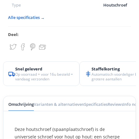
Type
Houtschroef
Alle specificaties →
Deel:
Snel geleverd
Staffelkorting
Op voorraad + voor 16u besteld =
Automatisch voordeliger bij
vandaag verzonden
grotere aantallen
Omschrijving
Varianten & alternatieven
Specificaties
Reviews
Info nod
Deze houtschroef (spaanplaatschroef) is de
universele schroef voor hout op hout: een scherpe