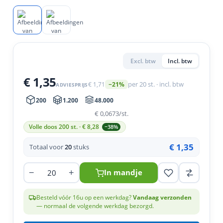
en
n
roeven
scherming
tigingen
n
ys & primers
 / Stokeinde
zaagbladen
essoires
 / Schroefduim
agbladen
eren
Excl. btw
Incl. btw
urmaterialen
ortiment
uten
€ 1,35
€ 1,71
per 20 st. · incl. btw
−21%
ADVIESPRIJS
en
200
1.200
48.000
€ 0,0673
/st.
Volle doos 200 st. · €
8,28
−38%
€ 1,35
Totaal voor
20
stuks
−
+
In mandje
Besteld vóór 16u op een werkdag?
Vandaag verzonden
— normaal de volgende werkdag bezorgd.