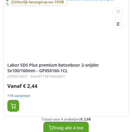
Uiterlijk bezorgd op wo 19/08
Labor SDS Plus premium betonboor 2-snijder
5x100/160mm - GP050160-1CL
GP050160/1
· EAN 8713974084847
Vanaf € 2,44
+74 varianten
Totaal voor 4 artikel(en)
€ 2,68
Voeg alle 4 toe