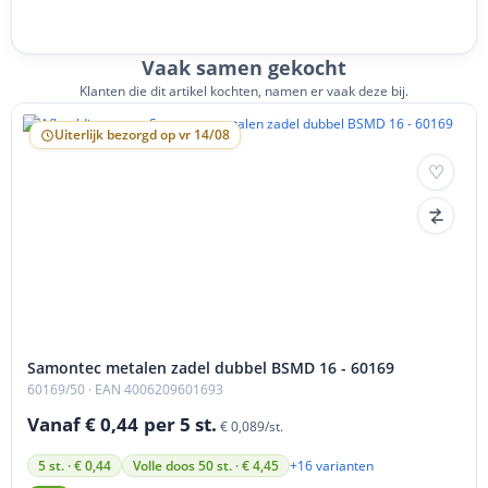
Vaak samen gekocht
Klanten die dit artikel kochten, namen er vaak deze bij.
Uiterlijk bezorgd op vr 14/08
Samontec metalen zadel dubbel BSMD 16 - 60169
60169/50
· EAN 4006209601693
Vanaf € 0,44
per 5 st.
€ 0,089/st.
+16 varianten
5 st. · € 0,44
Volle doos 50 st. · € 4,45