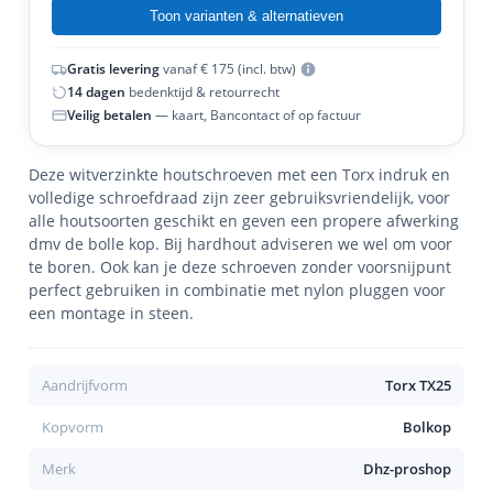
Toon varianten & alternatieven
Gratis levering
vanaf € 175 (incl. btw)
14 dagen
bedenktijd & retourrecht
Veilig betalen
— kaart, Bancontact of op factuur
Deze witverzinkte houtschroeven met een Torx indruk en
volledige schroefdraad zijn zeer gebruiksvriendelijk, voor
alle houtsoorten geschikt en geven een propere afwerking
dmv de bolle kop. Bij hardhout adviseren we wel om voor
te boren. Ook kan je deze schroeven zonder voorsnijpunt
perfect gebruiken in combinatie met nylon pluggen voor
een montage in steen.
Aandrijfvorm
Torx TX25
Kopvorm
Bolkop
Merk
Dhz-proshop