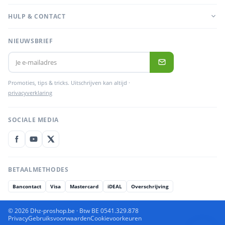
HULP & CONTACT
NIEUWSBRIEF
Promoties, tips & tricks. Uitschrijven kan altijd ·
privacyverklaring
SOCIALE MEDIA
BETAALMETHODES
Bancontact
Visa
Mastercard
iDEAL
Overschrijving
© 2026 Dhz-proshop.be · Btw BE 0541.329.878
Privacy
Gebruiksvoorwaarden
Cookievoorkeuren