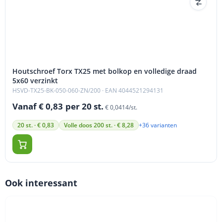
Houtschroef Torx TX25 met bolkop en volledige draad
5x60 verzinkt
HSVD-TX25-BK-050-060-ZN/200
· EAN 4044521294131
Vanaf € 0,83
per 20 st.
€ 0,0414/st.
+36 varianten
20 st. · € 0,83
Volle doos 200 st. · € 8,28
Ook interessant