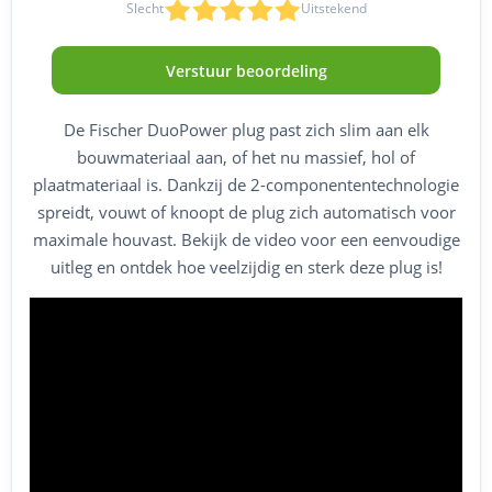
Slecht
Uitstekend
1
2
3
4
5
Verstuur beoordeling
De Fischer DuoPower plug past zich slim aan elk
bouwmateriaal aan, of het nu massief, hol of
plaatmateriaal is. Dankzij de 2-componententechnologie
spreidt, vouwt of knoopt de plug zich automatisch voor
maximale houvast. Bekijk de video voor een eenvoudige
uitleg en ontdek hoe veelzijdig en sterk deze plug is!