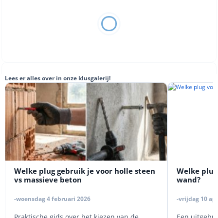
Lees er alles over in onze klusgalerij!
Welke plug gebruik je voor holle steen
Welke plug 
vs massieve beton
wand?
-woensdag 4 februari 2026
-vrijdag 10 ap
Praktische gids over het kiezen van de
Een uitgebre