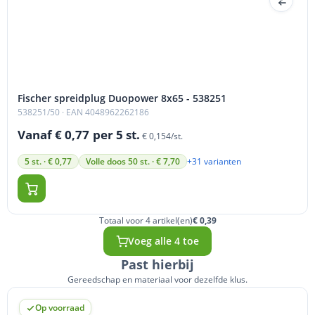
Fischer spreidplug Duopower 8x65 - 538251
538251/50
· EAN 4048962262186
Vanaf € 0,77
per 5 st.
€ 0,154/st.
+31 varianten
5 st. · € 0,77
Volle doos 50 st. · € 7,70
Totaal voor 4 artikel(en)
€ 0,39
Voeg alle 4 toe
Past hierbij
Gereedschap en materiaal voor dezelfde klus.
Op voorraad