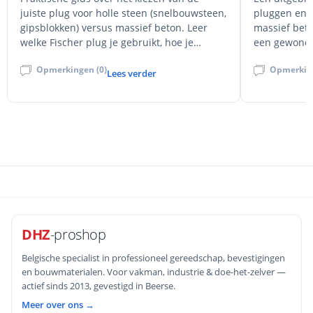
juiste plug voor holle steen (snelbouwsteen,
pluggen en a
gipsblokken) versus massief beton. Leer
massief beto
welke Fischer plug je gebruikt, hoe je
een gewone n
correct boort en monteert, en welke
de DuoPower
Opmerkingen (0)
Opmerking
valkuilen je vermijdt voor veilige
hollewandplu
Lees verder
bevestiging.
plaat spreid
beton vragen
snelbouwanke
DuoPower-we
knopen), koz
boorgatkwali
fouten.
DHZ
-proshop
Belgische specialist in professioneel gereedschap, bevestigingen
en bouwmaterialen. Voor vakman, industrie & doe-het-zelver —
actief sinds 2013, gevestigd in Beerse.
Meer over ons →