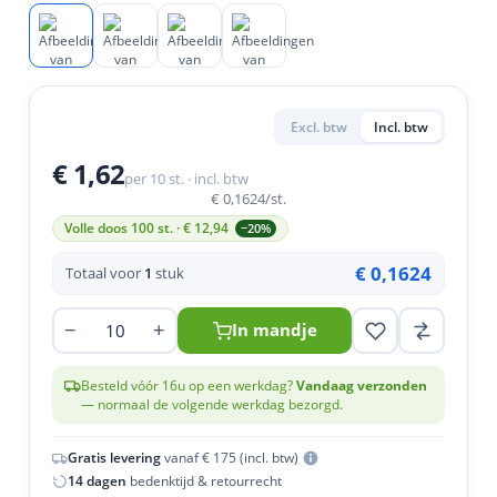
en
n
roeven
scherming
tigingen
n
ys & primers
 / Stokeinde
zaagbladen
essoires
 / Schroefduim
agbladen
eren
Excl. btw
Incl. btw
urmaterialen
ortiment
uten
€ 1,62
per 10 st. · incl. btw
en
€ 0,1624
/st.
Volle doos 100 st. · €
12,94
−20%
€ 0,1624
Totaal voor
1
stuk
−
+
In mandje
Besteld vóór 16u op een werkdag?
Vandaag verzonden
— normaal de volgende werkdag bezorgd.
Gratis levering
vanaf € 175 (incl. btw)
14 dagen
bedenktijd & retourrecht