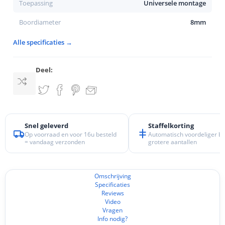
Toepassing
Universele montage
Boordiameter
8mm
Alle specificaties →
Deel:
Snel geleverd
Staffelkorting
Op voorraad en voor 16u besteld
Automatisch voordeliger bij
= vandaag verzonden
grotere aantallen
Omschrijving
Specificaties
Reviews
Video
Vragen
Info nodig?