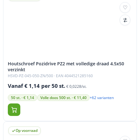
Houtschroef Pozidrive PZ2 met volledige draad 4.5x50
verzinkt
HSVD-PZ-045-050-ZN/500
· EAN 4044521285160
Vanaf € 1,14
per 50 st.
€ 0,0228/st.
+62 varianten
50 st. · € 1,14
Volle doos 500 st. · € 11,40
Op voorraad