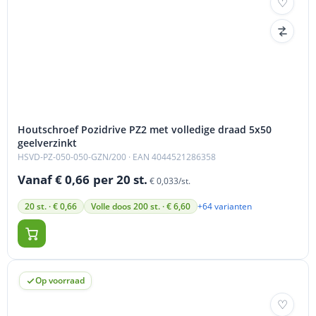
Houtschroef Pozidrive PZ2 met volledige draad 5x50
geelverzinkt
HSVD-PZ-050-050-GZN/200
· EAN 4044521286358
Vanaf € 0,66
per 20 st.
€ 0,033/st.
+64 varianten
20 st. · € 0,66
Volle doos 200 st. · € 6,60
Op voorraad