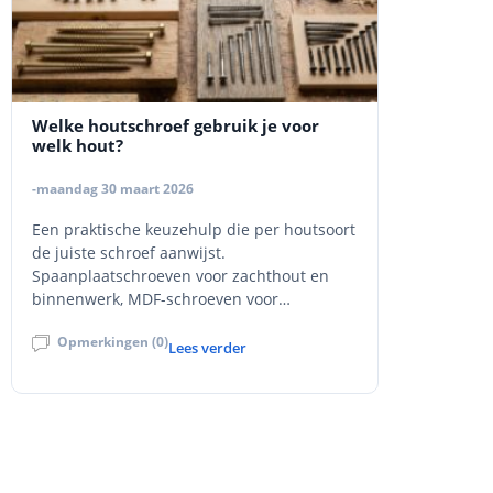
Welke houtschroef gebruik je voor
welk hout?
-maandag 30 maart 2026
Een praktische keuzehulp die per houtsoort
de juiste schroef aanwijst.
Spaanplaatschroeven voor zachthout en
binnenwerk, MDF-schroeven voor
plaatmateriaal, constructie- en
Opmerkingen (0)
tellerkopschroeven voor zware
Lees verder
houtverbindingen, en inox
vlonderschroeven voor terras en
buitenhout. Met uitleg over deeldraad
versus voldraad, torx versus kruiskop,
verzinkt versus inox, schroeflengte,
voorboren en veelgemaakte fouten.