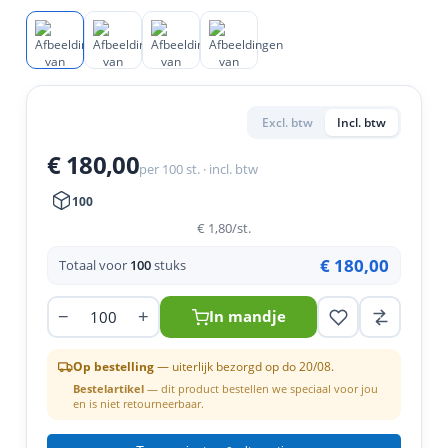
tigingen
lgereedschap
 & primers
n
essoires
dschap
horen
eren
pslag
Excl. btw
Incl. btw
timent
uten
€ 180,00
per 100 st. · incl. btw
100
€ 1,80
/st.
€ 180,00
Totaal voor
100
stuks
−
+
In mandje
Op bestelling
— uiterlijk bezorgd op do 20/08.
Bestelartikel
— dit product bestellen we speciaal voor jou
en is niet retourneerbaar.