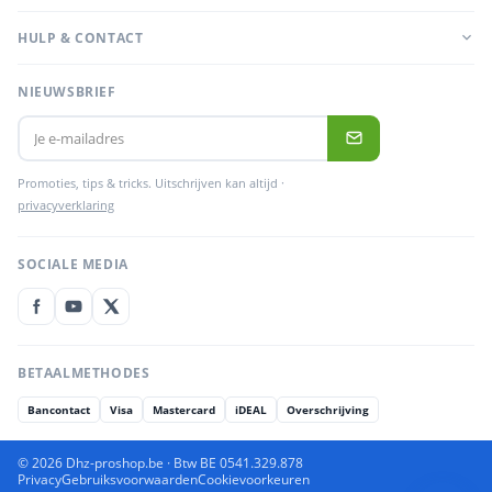
HULP & CONTACT
NIEUWSBRIEF
Promoties, tips & tricks. Uitschrijven kan altijd ·
privacyverklaring
SOCIALE MEDIA
BETAALMETHODES
Bancontact
Visa
Mastercard
iDEAL
Overschrijving
© 2026 Dhz-proshop.be · Btw BE 0541.329.878
Privacy
Gebruiksvoorwaarden
Cookievoorkeuren