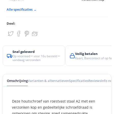
Alle specificaties →
Deel:
Snel geleverd
Veilig betalen
Op voorraad + voor 16u besteld =
Kaart, Bancontact of op fac
vandaag verzonden
Omschrijving
Varianten & alternatieven
Specificaties
Reviews
Info nod
Deze houtschroef van roestvast staal A2 met een
verzonken kop en gedeeltelijke schroefdraad is
ontworpen om stevige, goed samengedrukte