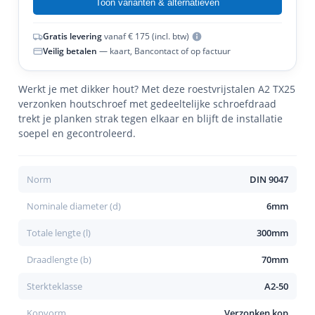
Toon varianten & alternatieven
Gratis levering
vanaf € 175 (incl. btw)
Veilig betalen
— kaart, Bancontact of op factuur
Werkt je met dikker hout? Met deze roestvrijstalen A2 TX25
verzonken houtschroef met gedeeltelijke schroefdraad
trekt je planken strak tegen elkaar en blijft de installatie
soepel en gecontroleerd.
Norm
DIN 9047
Nominale diameter (d)
6mm
Totale lengte (l)
300mm
Draadlengte (b)
70mm
Sterkteklasse
A2-50
Kopvorm
Verzonken kop