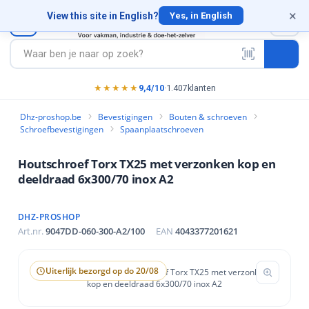
×
×
×
×
×
×
×
×
×
×
×
×
×
×
×
×
×
×
View this site in English?
0
Yes, in English
sen
els
len
hemie
ittingen
happen
 Ankers
edschap
edschap
ding & PBM
& schroeven
ats & opslag
en, frezen & schuren
huur- en slijpmaterialen
gen
hijsen
nagels
rialen
& chemie
& fittingen
dschappen
n & Ankers
ereedschap
ereedschap
kleding & PBM
en & schroeven
plaats & opslag
ro
 Boren, frezen & schuren
n Schuur- en slijpmaterialen
iaal
ngen
stigingen
n
en slijpgereedschap
n
hap
★★★★★
9,4/10
·
1.407
klanten
en
stigingen
ren
kking
els
orstels
hap
Dhz-proshop.be
Bevestigingen
Bouten & schroeven
Schroefbevestigingen
Spaanplaatschroeven
s
vestigingen
schap
choenen
ppen
materiaal
platen
edschap
Houtschroef Torx TX25 met verzonken kop en
igingen
iers
oorbescherming
en
ers
ereedschap
deeldraad 6x300/70 inox A2
pparatuur
ls
rming
els
en
DHZ-PROSHOP
estigingen
tigingen
ng
kschroeven
ntage
Art.nr.
9047DD-060-300-A2/100
EAN
4043377201621
rezen
gingen
igingen
s & wandcontacten
dschap
en slijpmaterialen
Uiterlijk bezorgd op do 20/08
t
tigingen
vestigingen
klemmen